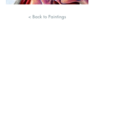
< Back to Paintings
© 2020 astrid breuer atelier für
objekt und malerei